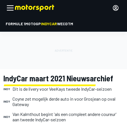
FORMULE 1
MOTOGP
INDYCAR
WEC
DTM
IndyCar maart 2021 Nieuwsarchief
Dit is de livery voor VeeKays tweede IndyCar-seizoen
INDY
Coyne zet mogelijk derde auto in voor Grosjean op oval
INDY
Gateway
Van Kalmthout begint 'als een compleet andere coureur'
INDY
aan tweede IndyCar-seizoen