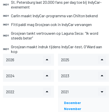
St. Petersburg laat 20.000 fans per dag toe bij IndyCar-
INDY
evenement
Carlin maakt IndyCar-programma van Chilton bekend
INDY
Fittipaldi mag Grosjean ook in IndyCar vervangen
INDY
Grosjean tankt vertrouwen op Laguna Seca: “Ik word
INDY
steeds beter”
Grosjean maakt indruk tijdens IndyCar-test, O'Ward aan
INDY
kop
2026
2025
2024
2023
2022
2021
December
November