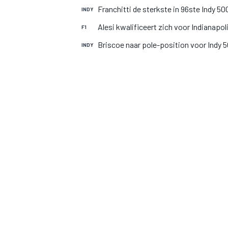
Franchitti de sterkste in 96ste Indy 50
INDY
Alesi kwalificeert zich voor Indianapol
F1
Briscoe naar pole-position voor Indy 
INDY
MOTOGP