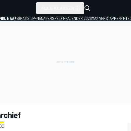
ALLE KLASSEN
NEL NAAR:
GRATIS GP-MANAGERSPEL
F1-KALENDER 2026
MAX VERSTAPPEN
F1-TE
rchief
500