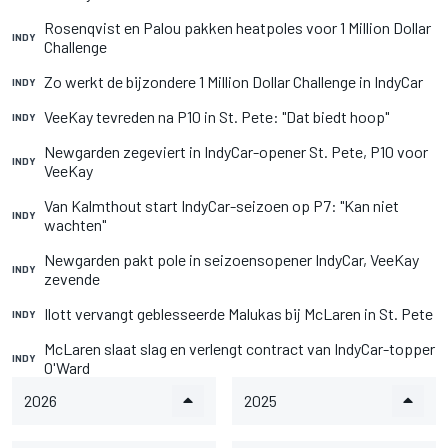
Rosenqvist en Palou pakken heatpoles voor 1 Million Dollar
INDY
Challenge
Zo werkt de bijzondere 1 Million Dollar Challenge in IndyCar
INDY
VeeKay tevreden na P10 in St. Pete: "Dat biedt hoop"
INDY
Newgarden zegeviert in IndyCar-opener St. Pete, P10 voor
INDY
VeeKay
Van Kalmthout start IndyCar-seizoen op P7: "Kan niet
INDY
wachten"
Newgarden pakt pole in seizoensopener IndyCar, VeeKay
INDY
zevende
Ilott vervangt geblesseerde Malukas bij McLaren in St. Pete
INDY
McLaren slaat slag en verlengt contract van IndyCar-topper
INDY
O'Ward
2026
2025