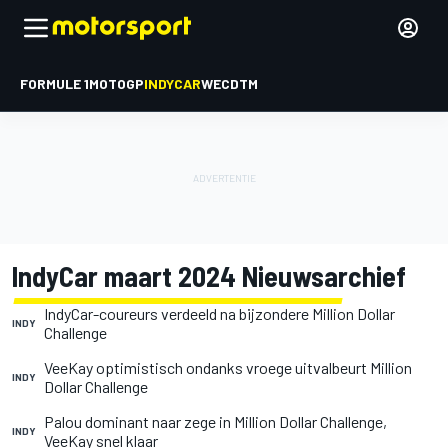
FORMULE 1
MOTOGP
INDYCAR
WEC
DTM
IndyCar maart 2024 Nieuwsarchief
IndyCar-coureurs verdeeld na bijzondere Million Dollar
INDY
Challenge
VeeKay optimistisch ondanks vroege uitvalbeurt Million
INDY
Dollar Challenge
Palou dominant naar zege in Million Dollar Challenge,
INDY
VeeKay snel klaar