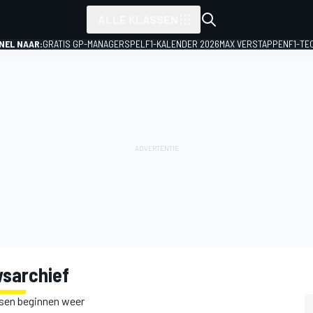
ALLE KLASSEN
NEL NAAR:
GRATIS GP-MANAGERSPEL
F1-KALENDER 2026
MAX VERSTAPPEN
F1-TE
wsarchief
ssen beginnen weer