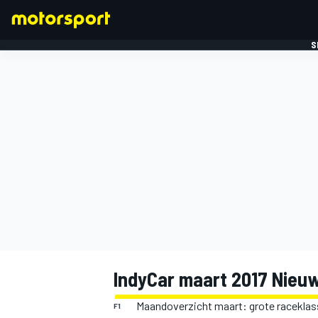
S
FORMULE 1
IndyCar maart 2017 Nieu
Maandoverzicht maart: grote racekla
F1