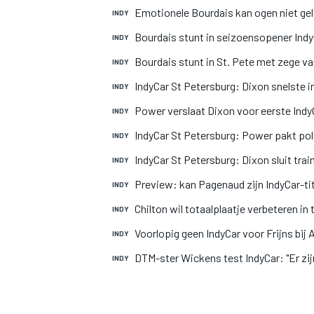
Emotionele Bourdais kan ogen niet ge
INDY
Bourdais stunt in seizoensopener Ind
INDY
Bourdais stunt in St. Pete met zege va
INDY
IndyCar St Petersburg: Dixon snelste 
INDY
Power verslaat Dixon voor eerste Indy
INDY
IndyCar St Petersburg: Power pakt pol
INDY
MOTOGP
IndyCar St Petersburg: Dixon sluit trai
INDY
Preview: kan Pagenaud zijn IndyCar-ti
INDY
Chilton wil totaalplaatje verbeteren i
INDY
Voorlopig geen IndyCar voor Frijns bij A
INDY
DTM-ster Wickens test IndyCar: "Er zi
INDY