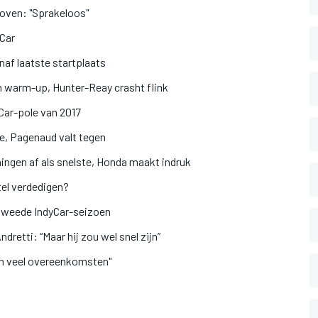
loven: "Sprakeloos"
yCar
naf laatste startplaats
in warm-up, Hunter-Reay crasht flink
Car-pole van 2017
e, Pagenaud valt tegen
ningen af als snelste, Honda maakt indruk
tel verdedigen?
n tweede IndyCar-seizoen
ndretti: “Maar hij zou wel snel zijn”
jn veel overeenkomsten"