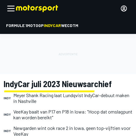
FORMULE 1
MOTOGP
INDYCAR
WEC
DTM
IndyCar juli 2023 Nieuwsarchief
Meyer Shank Racing laat Lundqvist IndyCar-debuut maken
INDY
in Nashville
VeeKay baalt van P17 en P18 in Iowa: "Hoop dat omslagpunt
INDY
kan worden bereikt"
Newgarden wint ook race 2 in Iowa, geen top-vijftien voor
INDY
VeeKay