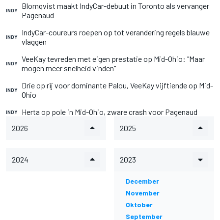
Blomqvist maakt IndyCar-debuut in Toronto als vervanger
INDY
Pagenaud
IndyCar-coureurs roepen op tot verandering regels blauwe
INDY
vlaggen
VeeKay tevreden met eigen prestatie op Mid-Ohio: "Maar
INDY
mogen meer snelheid vinden"
Drie op rij voor dominante Palou, VeeKay vijftiende op Mid-
INDY
Ohio
Herta op pole in Mid-Ohio, zware crash voor Pagenaud
INDY
2026
2025
2024
2023
December
November
Oktober
September