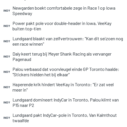
Newgarden boekt comfortabele zege in Race 1 op Iowa
INDY
Speedway
Power pakt pole voor double-header in Iowa, VeeKay
INDY
buiten top-tien
Lundgaard blaakt van zelfvertrouwen: "Kan dit seizoen nog
INDY
een race winnen"
Daly keert terug bij Meyer Shank Racing als vervanger
INDY
Pagenaud
Palou verbaasd dat voorvleugel einde GP Toronto haalde:
INDY
"Stickers hielden het bij elkaar"
Haperende krik hindert VeeKay in Toronto: "Er zat veel
INDY
meer in"
Lundgaard domineert IndyCar in Toronto, Palou klimt van
INDY
P15 naar P2
Lundgaard pakt IndyCar-pole in Toronto, Van Kalmthout
INDY
twaalfde