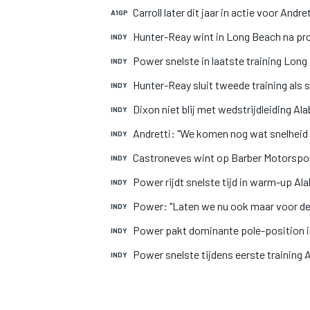
Carroll later dit jaar in actie voor Andr
A1GP
Hunter-Reay wint in Long Beach na p
INDY
Power snelste in laatste training Lon
INDY
Hunter-Reay sluit tweede training als s
INDY
Dixon niet blij met wedstrijdleiding A
INDY
Andretti: "We komen nog wat snelheid 
INDY
MOTOGP
Castroneves wint op Barber Motorspo
INDY
Power rijdt snelste tijd in warm-up A
INDY
Power: "Laten we nu ook maar voor de
INDY
Power pakt dominante pole-position 
INDY
Power snelste tijdens eerste training
INDY