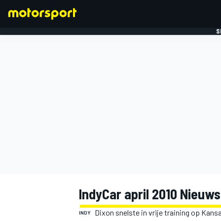
S
FORMULE 1
IndyCar april 2010 Nieuw
Dixon snelste in vrije training op Ka
INDY