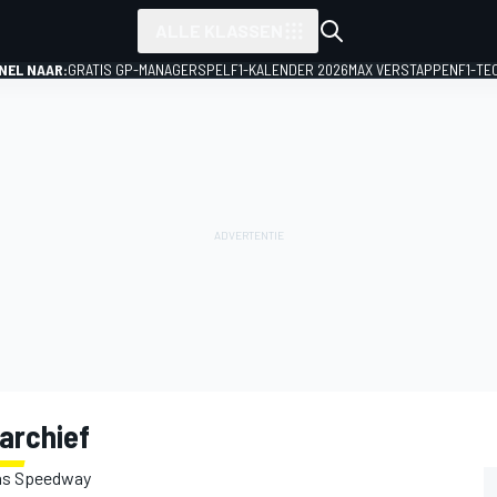
ALLE KLASSEN
NEL NAAR:
GRATIS GP-MANAGERSPEL
F1-KALENDER 2026
MAX VERSTAPPEN
F1-TE
sarchief
nsas Speedway