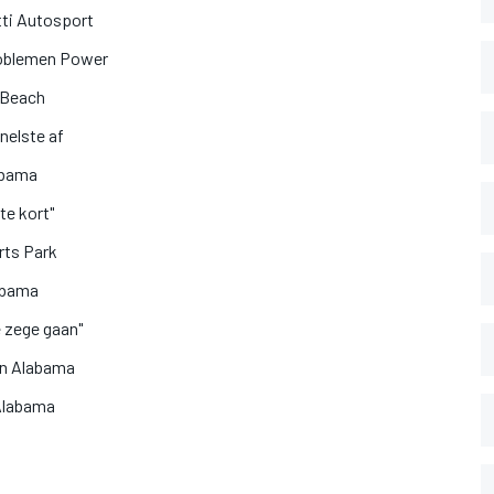
etti Autosport
roblemen Power
g Beach
nelste af
labama
te kort"
rts Park
labama
 zege gaan"
in Alabama
 Alabama