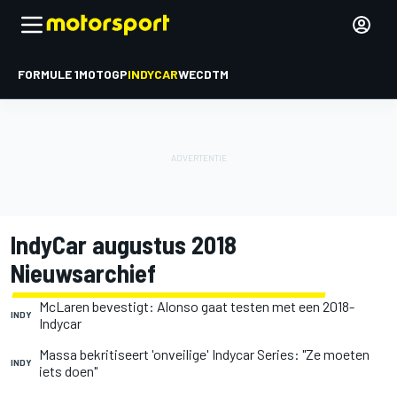
FORMULE 1
MOTOGP
INDYCAR
WEC
DTM
IndyCar augustus 2018
Nieuwsarchief
McLaren bevestigt: Alonso gaat testen met een 2018-
INDY
Indycar
Massa bekritiseert 'onveilige' Indycar Series: "Ze moeten
INDY
iets doen"