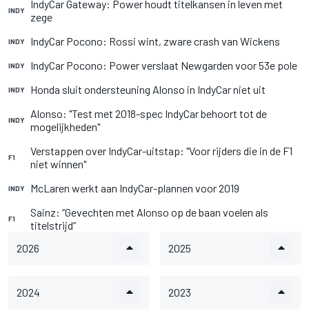
IndyCar Gateway: Power houdt titelkansen in leven met
INDY
zege
IndyCar Pocono: Rossi wint, zware crash van Wickens
INDY
IndyCar Pocono: Power verslaat Newgarden voor 53e pole
INDY
Honda sluit ondersteuning Alonso in IndyCar niet uit
INDY
Alonso: "Test met 2018-spec IndyCar behoort tot de
INDY
mogelijkheden"
Verstappen over IndyCar-uitstap: "Voor rijders die in de F1
F1
niet winnen"
McLaren werkt aan IndyCar-plannen voor 2019
INDY
Sainz: “Gevechten met Alonso op de baan voelen als
F1
titelstrijd”
2026
2025
2024
2023