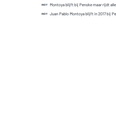
Montoya blijft bij Penske maar rijdt all
INDY
Juan Pablo Montoya blijft in 2017 bij 
INDY
MOTOGP