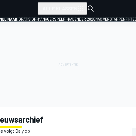
ALLE KLASSEN
NEL NAAR:
GRATIS GP-MANAGERSPEL
F1-KALENDER 2026
MAX VERSTAPPEN
F1-TE
ieuwsarchief
s volgt Daly op