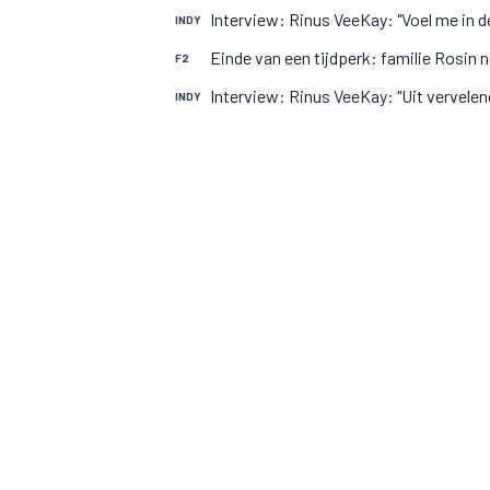
Interview: Rinus VeeKay: "Voel me in de
INDY
Einde van een tijdperk: familie Rosin 
F2
Interview: Rinus VeeKay: "Uit vervelen
INDY
MOTOGP