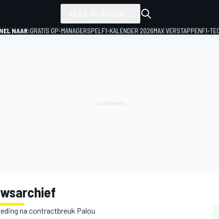
ALLE KLASSEN
NEL NAAR:
GRATIS GP-MANAGERSPEL
F1-KALENDER 2026
MAX VERSTAPPEN
F1-TE
uwsarchief
oeding na contractbreuk Palou