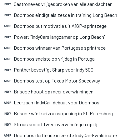
Castroneves vrijgesproken van alle aanklachten
INDY
Doornbos eindigt als zesde in training Long Beach
INDY
Doornbos put motivatie uit A1GP-sprintzege
A1GP
Power: "IndyCars langzamer op Long Beach"
INDY
Doornbos winnaar van Portugese sprintrace
A1GP
Doornbos snelste op vrijdag in Portugal
A1GP
Panther bevestigt Sharp voor Indy 500
INDY
Doornbos test op Texas Motor Speedway
A1GP
Briscoe hoopt op meer overwinningen
INDY
Leerzaam IndyCar-debuut voor Doornbos
A1GP
Briscoe wint seizoensopening in St. Petersburg
INDY
Strous scoort twee overwinningen op rij
INDY
Doornbos dertiende in eerste IndyCar-kwalificatie
A1GP