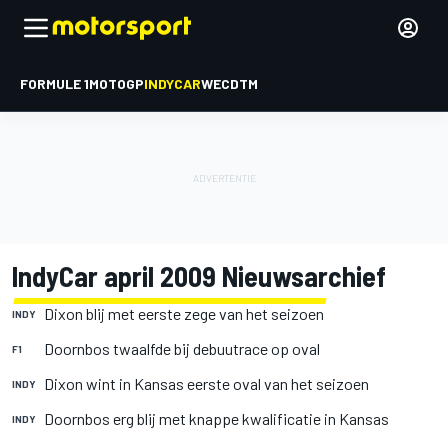
FORMULE 1
MOTOGP
INDYCAR
WEC
DTM
IndyCar april 2009 Nieuwsarchief
Dixon blij met eerste zege van het seizoen
INDY
Doornbos twaalfde bij debuutrace op oval
F1
Dixon wint in Kansas eerste oval van het seizoen
INDY
Doornbos erg blij met knappe kwalificatie in Kansas
INDY