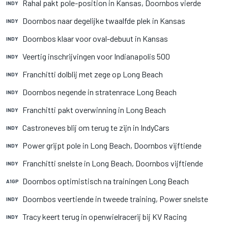
Rahal pakt pole-position in Kansas, Doornbos vierde
INDY
Doornbos naar degelijke twaalfde plek in Kansas
INDY
Doornbos klaar voor oval-debuut in Kansas
INDY
Veertig inschrijvingen voor Indianapolis 500
INDY
Franchitti dolblij met zege op Long Beach
INDY
Doornbos negende in stratenrace Long Beach
INDY
Franchitti pakt overwinning in Long Beach
INDY
Castroneves blij om terug te zijn in IndyCars
INDY
Power grijpt pole in Long Beach, Doornbos vijftiende
INDY
Franchitti snelste in Long Beach, Doornbos vijftiende
INDY
Doornbos optimistisch na trainingen Long Beach
A1GP
Doornbos veertiende in tweede training, Power snelste
INDY
Tracy keert terug in openwielracerij bij KV Racing
INDY