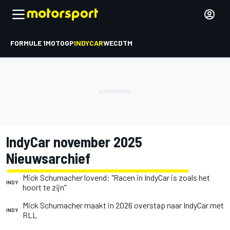
FORMULE 1
MOTOGP
INDYCAR
WEC
DTM
IndyCar november 2025
Nieuwsarchief
Mick Schumacher lovend: "Racen in IndyCar is zoals het
INDY
hoort te zijn"
Mick Schumacher maakt in 2026 overstap naar IndyCar met
INDY
RLL