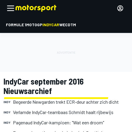
FORMULE 1
MOTOGP
INDYCAR
WEC
DTM
IndyCar september 2016
Nieuwsarchief
Begeerde Newgarden trekt ECR-deur achter zich dicht
INDY
Verlamde IndyCar-teambaas Schmidt haalt rijbewijs
INDY
Pagenaud IndyCar-kampioen: "Wat een droom"
INDY