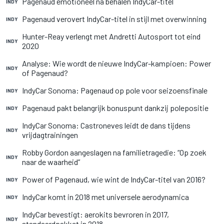
Pagenaud emotioneel na behalen IndyCar-titel
INDY
Pagenaud verovert IndyCar-titel in stijl met overwinning
INDY
Hunter-Reay verlengt met Andretti Autosport tot eind
INDY
2020
Analyse: Wie wordt de nieuwe IndyCar-kampioen: Power
INDY
of Pagenaud?
IndyCar Sonoma: Pagenaud op pole voor seizoensfinale
INDY
Pagenaud pakt belangrijk bonuspunt dankzij polepositie
INDY
IndyCar Sonoma: Castroneves leidt de dans tijdens
INDY
vrijdagtrainingen
Robby Gordon aangeslagen na familietragedie: “Op zoek
INDY
naar de waarheid”
Power of Pagenaud, wie wint de IndyCar-titel van 2016?
INDY
IndyCar komt in 2018 met universele aerodynamica
INDY
IndyCar bevestigt: aerokits bevroren in 2017,
INDY
standaardpakket in 2018