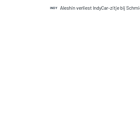
Aleshin verliest IndyCar-zitje bij Sch
INDY
INDYCAR
WEC
DTM