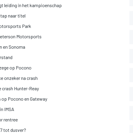
t leiding in het kampioenschap
ap naar titel
otorsports Park
Peterson Motorsports
en en Sonoma
rstand
 zege op Pocono
e onzeker na crash
e crash Hunter-Reay
n op Pocono en Gateway
in IMSA
or rentree
17 tot dusver?