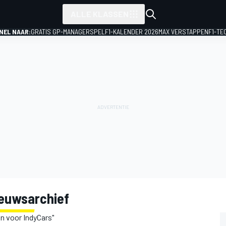
ALLE KLASSEN
NEL NAAR:
GRATIS GP-MANAGERSPEL
F1-KALENDER 2026
MAX VERSTAPPEN
F1-TE
ieuwsarchief
n voor IndyCars"