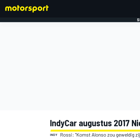
S
FORMULE 1
IndyCar augustus 2017 N
Rossi: "Komst Alonso zou geweldig zij
INDY