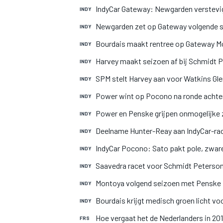
IndyCar Gateway: Newgarden verstevig
INDY
Newgarden zet op Gateway volgende st
INDY
Bourdais maakt rentree op Gateway M
INDY
Harvey maakt seizoen af bij Schmidt 
INDY
SPM stelt Harvey aan voor Watkins Gl
INDY
Power wint op Pocono na ronde achte
INDY
MOTOGP
Power en Penske grijpen onmogelijke
INDY
Deelname Hunter-Reay aan IndyCar-rac
INDY
IndyCar Pocono: Sato pakt pole, zwar
INDY
Saavedra racet voor Schmidt Peterso
INDY
Montoya volgend seizoen met Penske 
INDY
Bourdais krijgt medisch groen licht vo
INDY
Hoe vergaat het de Nederlanders in 20
FRS