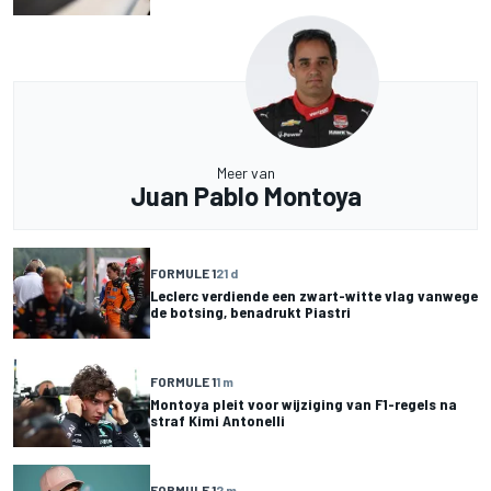
Meer van
Juan Pablo Montoya
FORMULE 1
21 d
Leclerc verdiende een zwart-witte vlag vanwege
de botsing, benadrukt Piastri
FORMULE 1
1 m
Montoya pleit voor wijziging van F1-regels na
straf Kimi Antonelli
FORMULE 1
2 m