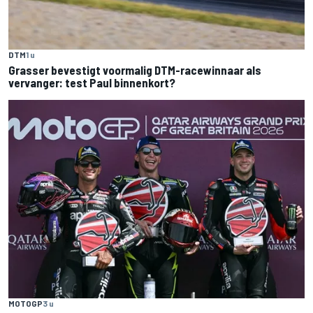
DTM
1 u
Grasser bevestigt voormalig DTM-racewinnaar als
vervanger: test Paul binnenkort?
MOTOGP
3 u