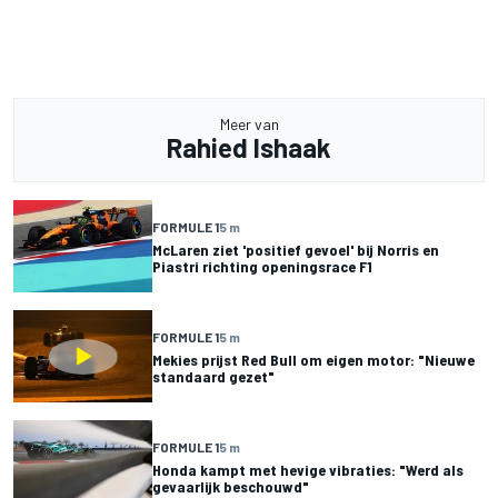
Meer van
Rahied Ishaak
FORMULE 1
5 m
McLaren ziet 'positief gevoel' bij Norris en
Piastri richting openingsrace F1
FORMULE 1
5 m
Mekies prijst Red Bull om eigen motor: "Nieuwe
standaard gezet"
FORMULE 1
5 m
Honda kampt met hevige vibraties: "Werd als
gevaarlijk beschouwd"