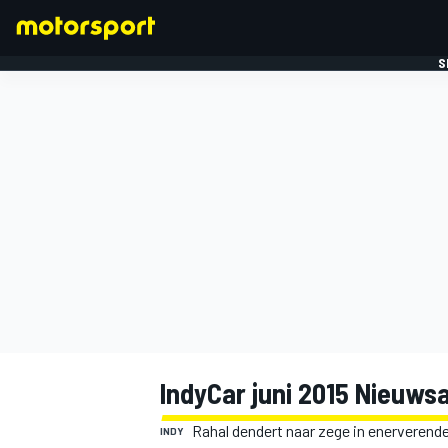
S
FORMULE 1
IndyCar juni 2015 Nieuws
Rahal dendert naar zege in enerverend
INDY