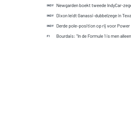
Newgarden boekt tweede IndyCar-zege
INDY
Dixon leidt Ganassi-dubbelzege in Tex
INDY
Derde pole-position op rij voor Power 
INDY
Bourdais: "In de Formule 1 is men allee
F1
MOTOGP