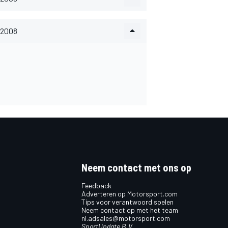
2008
Neem contact met ons op
Feedback
Adverteren op Motorsport.com
Tips voor verantwoord spelen
Neem contact op met het team
nl.adsales@motorsport.com
SportUpdate B.V.