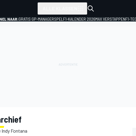
ALLE KLASSEN
NEL NAAR:
GRATIS GP-MANAGERSPEL
F1-KALENDER 2026
MAX VERSTAPPEN
F1-TE
archief
e Indy Fontana