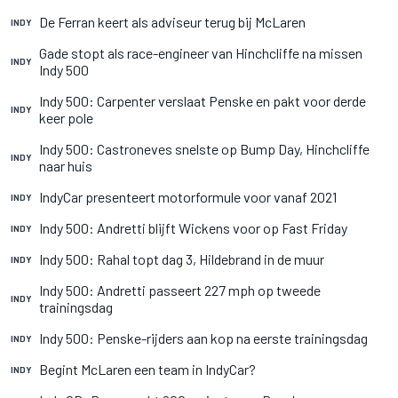
De Ferran keert als adviseur terug bij McLaren
INDY
Gade stopt als race-engineer van Hinchcliffe na missen
INDY
Indy 500
Indy 500: Carpenter verslaat Penske en pakt voor derde
INDY
keer pole
Indy 500: Castroneves snelste op Bump Day, Hinchcliffe
INDY
naar huis
IndyCar presenteert motorformule voor vanaf 2021
INDY
Indy 500: Andretti blijft Wickens voor op Fast Friday
INDY
Indy 500: Rahal topt dag 3, Hildebrand in de muur
INDY
Indy 500: Andretti passeert 227 mph op tweede
INDY
trainingsdag
Indy 500: Penske-rijders aan kop na eerste trainingsdag
INDY
Begint McLaren een team in IndyCar?
INDY