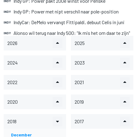
Indy GP: Power pakt 200e winst voor Penske
INDY
Indy GP: Power met nipt verschil naar pole-position
INDY
IndyCar: DeMelo vervangt Fittipaldi, debuut Celis in juni
INDY
Alonso wil terug naar Indy 500: “Ik mis het om daar te zijn"
INDY
2026
2025
2024
2023
2022
2021
2020
2019
2018
2017
December