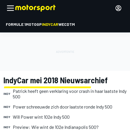
FORMULE 1
MOTOGP
INDYCAR
WEC
DTM
IndyCar mei 2018 Nieuwsarchief
Patrick heeft geen verklaring voor crash in haar laatste Indy
INDY
500
Power schreeuwde zich door laatste ronde Indy 500
INDY
Will Power wint 102e Indy 500
INDY
Preview: Wie wint de 102e Indianapolis 500?
INDY