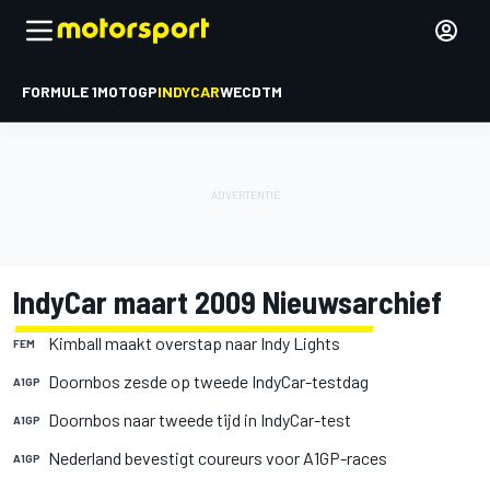
FORMULE 1
MOTOGP
INDYCAR
WEC
DTM
IndyCar maart 2009 Nieuwsarchief
Kimball maakt overstap naar Indy Lights
FEM
Doornbos zesde op tweede IndyCar-testdag
A1GP
Doornbos naar tweede tijd in IndyCar-test
A1GP
Nederland bevestigt coureurs voor A1GP-races
A1GP