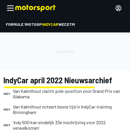
FORMULE 1
MOTOGP
INDYCAR
WEC
DTM
IndyCar april 2022 Nieuwsarchief
Van Kalmthout claimt pole-position voor Grand Prix van
INDY
Alabama
Van Kalmthout noteert beste tijd in IndyCar-training
INDY
Birmingham
‘Indy 500 kan eindelijk 33e inschrijving voor 2022
INDY
verwelkomen’