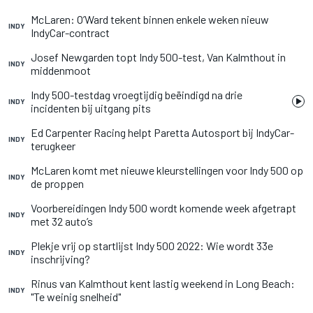
McLaren: O’Ward tekent binnen enkele weken nieuw
INDY
IndyCar-contract
Josef Newgarden topt Indy 500-test, Van Kalmthout in
INDY
middenmoot
Indy 500-testdag vroegtijdig beëindigd na drie
INDY
incidenten bij uitgang pits
Ed Carpenter Racing helpt Paretta Autosport bij IndyCar-
INDY
terugkeer
McLaren komt met nieuwe kleurstellingen voor Indy 500 op
INDY
de proppen
Voorbereidingen Indy 500 wordt komende week afgetrapt
INDY
met 32 auto’s
Plekje vrij op startlijst Indy 500 2022: Wie wordt 33e
INDY
inschrijving?
Rinus van Kalmthout kent lastig weekend in Long Beach:
INDY
"Te weinig snelheid"