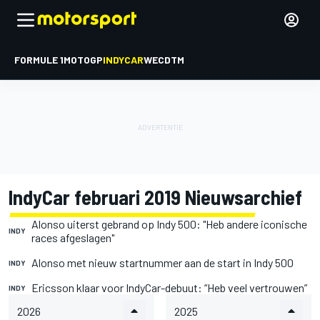
FORMULE 1
MOTOGP
INDYCAR
WEC
DTM
IndyCar februari 2019 Nieuwsarchief
Alonso uiterst gebrand op Indy 500: "Heb andere iconische
INDY
races afgeslagen"
Alonso met nieuw startnummer aan de start in Indy 500
INDY
Ericsson klaar voor IndyCar-debuut: “Heb veel vertrouwen”
INDY
2026
2025