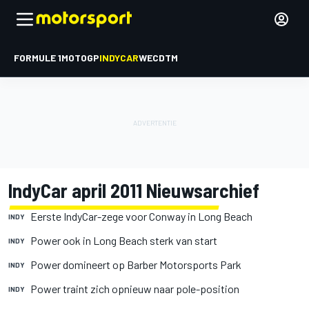
FORMULE 1
MOTOGP
INDYCAR
WEC
DTM
IndyCar april 2011 Nieuwsarchief
Eerste IndyCar-zege voor Conway in Long Beach
INDY
Power ook in Long Beach sterk van start
INDY
Power domineert op Barber Motorsports Park
INDY
Power traint zich opnieuw naar pole-position
INDY