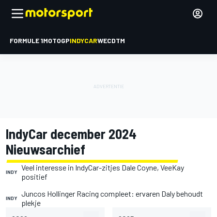
FORMULE 1
MOTOGP
INDYCAR
WEC
DTM
IndyCar december 2024
Nieuwsarchief
Veel interesse in IndyCar-zitjes Dale Coyne, VeeKay
INDY
positief
Juncos Hollinger Racing compleet: ervaren Daly behoudt
INDY
plekje