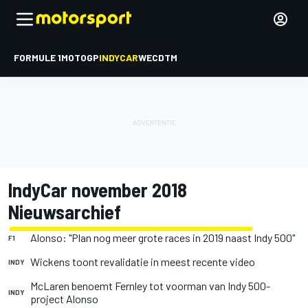
FORMULE 1
MOTOGP
INDYCAR
WEC
DTM
IndyCar november 2018
Nieuwsarchief
Alonso: "Plan nog meer grote races in 2019 naast Indy 500"
F1
Wickens toont revalidatie in meest recente video
INDY
McLaren benoemt Fernley tot voorman van Indy 500-
INDY
project Alonso