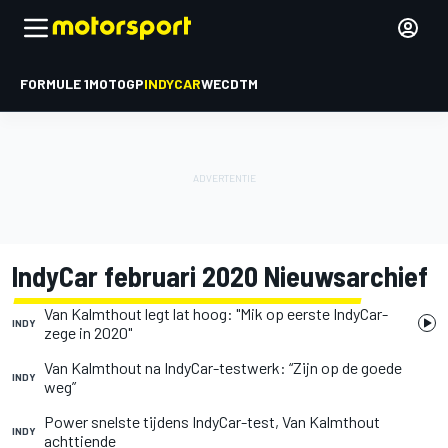
FORMULE 1
MOTOGP
INDYCAR
WEC
DTM
IndyCar februari 2020 Nieuwsarchief
Van Kalmthout legt lat hoog: "Mik op eerste IndyCar-
INDY
zege in 2020"
Van Kalmthout na IndyCar-testwerk: “Zijn op de goede
INDY
weg”
Power snelste tijdens IndyCar-test, Van Kalmthout
INDY
achttiende