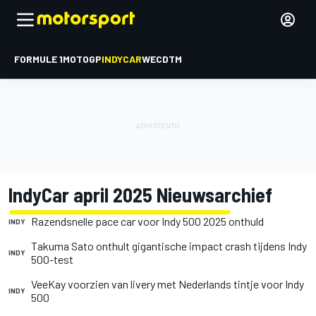
FORMULE 1
MOTOGP
INDYCAR
WEC
DTM
IndyCar april 2025 Nieuwsarchief
Razendsnelle pace car voor Indy 500 2025 onthuld
INDY
Takuma Sato onthult gigantische impact crash tijdens Indy
INDY
500-test
VeeKay voorzien van livery met Nederlands tintje voor Indy
INDY
500