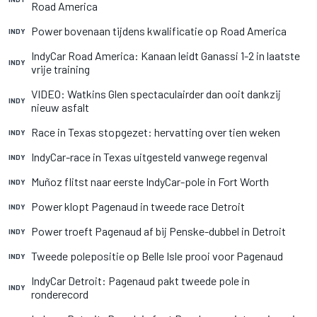
Road America
Power bovenaan tijdens kwalificatie op Road America
INDY
IndyCar Road America: Kanaan leidt Ganassi 1-2 in laatste
INDY
vrije training
VIDEO: Watkins Glen spectaculairder dan ooit dankzij
INDY
nieuw asfalt
Race in Texas stopgezet: hervatting over tien weken
INDY
IndyCar-race in Texas uitgesteld vanwege regenval
INDY
Muñoz flitst naar eerste IndyCar-pole in Fort Worth
INDY
Power klopt Pagenaud in tweede race Detroit
INDY
Power troeft Pagenaud af bij Penske-dubbel in Detroit
INDY
Tweede polepositie op Belle Isle prooi voor Pagenaud
INDY
IndyCar Detroit: Pagenaud pakt tweede pole in
INDY
ronderecord