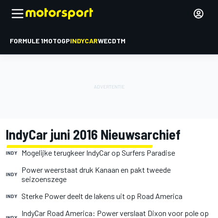
FORMULE 1
MOTOGP
INDYCAR
WEC
DTM
IndyCar juni 2016 Nieuwsarchief
Mogelijke terugkeer IndyCar op Surfers Paradise
INDY
Power weerstaat druk Kanaan en pakt tweede
INDY
seizoenszege
Sterke Power deelt de lakens uit op Road America
INDY
IndyCar Road America: Power verslaat Dixon voor pole op
INDY