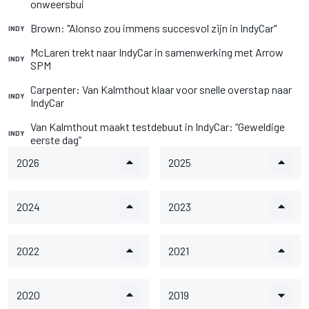
onweersbui
Brown: "Alonso zou immens succesvol zijn in IndyCar"
INDY
McLaren trekt naar IndyCar in samenwerking met Arrow
INDY
SPM
Carpenter: Van Kalmthout klaar voor snelle overstap naar
INDY
IndyCar
Van Kalmthout maakt testdebuut in IndyCar: “Geweldige
INDY
eerste dag”
2026
2025
2024
2023
2022
2021
2020
2019