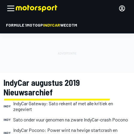
FORMULE 1
MOTOGP
INDYCAR
WEC
DTM
IndyCar augustus 2019
Nieuwsarchief
IndyCar Gateway: Sato rekent af met alle kritiek en
INDY
zegeviert
Sato onder vuur genomen na zware IndyCar-crash Pocono
INDY
IndyCar Pocono: Power wint na hevige startcrash en
INDY