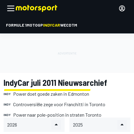
FORMULE 1
MOTOGP
INDYCAR
WEC
DTM
IndyCar juli 2011 Nieuwsarchief
Power doet goede zaken in Edmonton
INDY
Controversiële zege voor Franchitti in Toronto
INDY
Power naar pole-position in straten Toronto
INDY
2026
2025