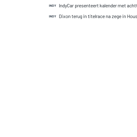
IndyCar presenteert kalender met acht
INDY
Dixon terug in titelrace na zege in Hou
INDY
MOTOGP