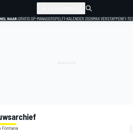
ALLE KLASSEN
NEL NAAR:
GRATIS GP-MANAGERSPEL
F1-KALENDER 2026
MAX VERSTAPPEN
F1-TE
euwsarchief
p Fontana