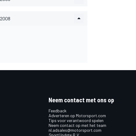
2008
Neem contact met ons op
Feedback
Adverteren op Motorsport.com
Tips voor verantwoord spelen
Neem contact op met het team
nl.adsales@motorsport.com
SportUpdate B.V.