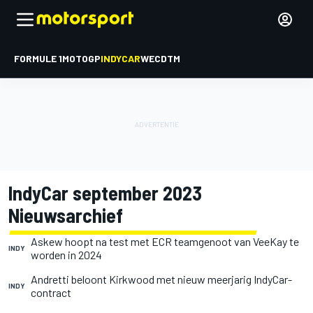
FORMULE 1
MOTOGP
INDYCAR
WEC
DTM
IndyCar september 2023
Nieuwsarchief
Askew hoopt na test met ECR teamgenoot van VeeKay te
INDY
worden in 2024
Andretti beloont Kirkwood met nieuw meerjarig IndyCar-
INDY
contract