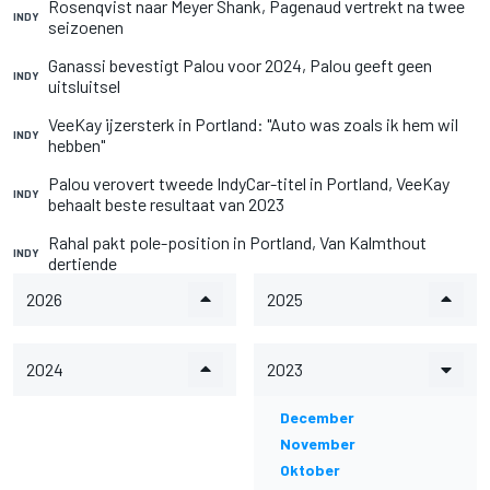
Rosenqvist naar Meyer Shank, Pagenaud vertrekt na twee
INDY
seizoenen
Ganassi bevestigt Palou voor 2024, Palou geeft geen
INDY
uitsluitsel
VeeKay ijzersterk in Portland: "Auto was zoals ik hem wil
INDY
hebben"
Palou verovert tweede IndyCar-titel in Portland, VeeKay
INDY
behaalt beste resultaat van 2023
Rahal pakt pole-position in Portland, Van Kalmthout
INDY
dertiende
2026
2025
2024
2023
December
November
Oktober