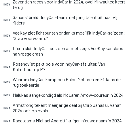
Zeventien races voor IndyCar in 2024, oval Milwaukee keert
INDY
terug
Ganassi breidt IndyCar-team met jong talent uit naar vijf
INDY
rijders
VeeKay ziet lichtpunten ondanks moeilijk IndyCar-seizoen:
INDY
"Stap voorwaarts"
Dixon sluit IndyCar-seizoen af met zege, VeeKay kansloos
INDY
na vroege crash
Rosenqvist pakt pole voor IndyCar-afsluiter, Van
INDY
Kalmthout op P7
Waarom IndyCar-kampioen Palou McLaren en F1-kans de
INDY
rug toekeerde
Malukas aangekondigd als McLaren Arrow-coureur in 2024
INDY
Armstrong tekent meerjarige deal bij Chip Ganassi, vanaf
INDY
2024 ook op ovals
Raceteams Michael Andretti krijgen nieuwe naam in 2024
INDY