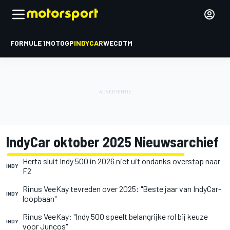
FORMULE 1
MOTOGP
INDYCAR
WEC
DTM
IndyCar oktober 2025 Nieuwsarchief
Herta sluit Indy 500 in 2026 niet uit ondanks overstap naar
INDY
F2
Rinus VeeKay tevreden over 2025: "Beste jaar van IndyCar-
INDY
loopbaan"
Rinus VeeKay: "Indy 500 speelt belangrijke rol bij keuze
INDY
voor Juncos"