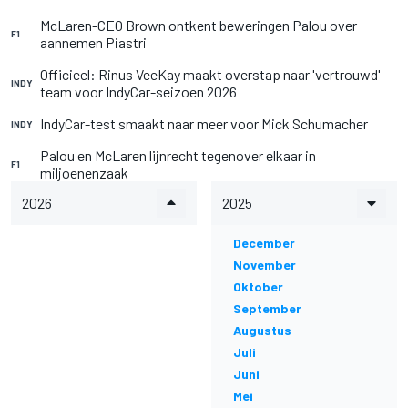
McLaren-CEO Brown ontkent beweringen Palou over
F1
aannemen Piastri
Officieel: Rinus VeeKay maakt overstap naar 'vertrouwd'
INDY
team voor IndyCar-seizoen 2026
IndyCar-test smaakt naar meer voor Mick Schumacher
INDY
Palou en McLaren lijnrecht tegenover elkaar in
F1
miljoenenzaak
2026
2025
December
November
Oktober
September
Augustus
Juli
Juni
Mei