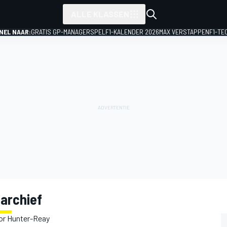
ALLE KLASSEN
NEL NAAR:
GRATIS GP-MANAGERSPEL
F1-KALENDER 2026
MAX VERSTAPPEN
F1-TE
sarchief
or Hunter-Reay