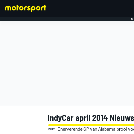
S
FORMULE 1
IndyCar april 2014 Nieuw
Enerverende GP van Alabama prooi vo
INDY