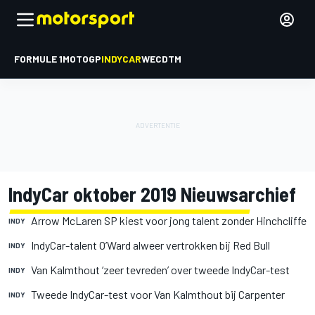
FORMULE 1
MOTOGP
INDYCAR
WEC
DTM
IndyCar oktober 2019 Nieuwsarchief
Arrow McLaren SP kiest voor jong talent zonder Hinchcliffe
INDY
IndyCar-talent O’Ward alweer vertrokken bij Red Bull
INDY
Van Kalmthout ‘zeer tevreden’ over tweede IndyCar-test
INDY
Tweede IndyCar-test voor Van Kalmthout bij Carpenter
INDY