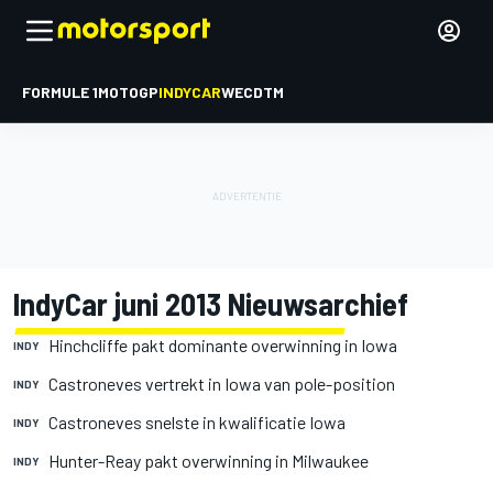
FORMULE 1
MOTOGP
INDYCAR
WEC
DTM
IndyCar juni 2013 Nieuwsarchief
Hinchcliffe pakt dominante overwinning in Iowa
INDY
Castroneves vertrekt in Iowa van pole-position
INDY
Castroneves snelste in kwalificatie Iowa
INDY
Hunter-Reay pakt overwinning in Milwaukee
INDY