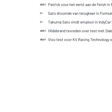
Patrick voor het eerst aan de finish i
INDY
Sato droomde van terugkeer in Formule
F1
Takuma Sato vindt emplooi in IndyCar 
F1
Hildebrand tevreden over test met Dal
INDY
Viso test voor KV Racing Technology 
INDY
MOTOGP