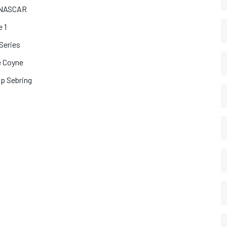
n NASCAR
 1
Series
e Coyne
op Sebring