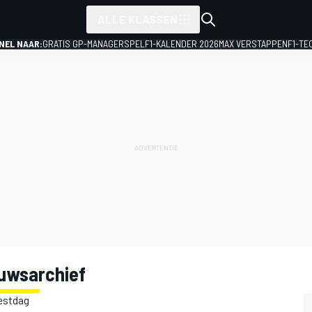
ALLE KLASSEN
NEL NAAR:
GRATIS GP-MANAGERSPEL
F1-KALENDER 2026
MAX VERSTAPPEN
F1-TE
euwsarchief
testdag