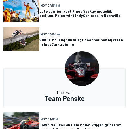
INDYCAR
19 d
Late caution kost Rinus VeeKay mogelijk
podium, Palou wint IndyCar-race in Nashville
INDYCAR
4 m
VIDEO: McLaughlin vliegt door het hek bij crash
in IndyCar-training
Meer van
Team Penske
INDYCAR
1 d
David Malukas en Caio Collet krijgen gridstraf