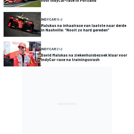
voor IndyCar-race in Portland
INDYCAR
19 d
Malukas na inhaalrace van laatste naar derde
in Nashville: “Nooit zo hard gereden”
INDYCAR
21 d
David Malukas na ziekenhuisbezoek klaar voor
IndyCar-race na trainingscrash