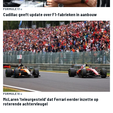
FORMULE 1
3 u
Cadillac geeft update over F1-fabrieken in aanbouw
FORMULE 1
6 u
McLaren ‘teleurgesteld’ dat Ferrari eerder inzette op
roterende achtervleugel