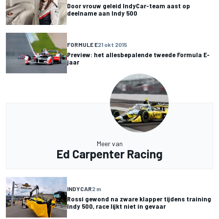
Door vrouw geleid IndyCar-team aast op
deelname aan Indy 500
FORMULE E
21 okt 2015
Preview: het allesbepalende tweede Formula E-
jaar
Meer van
Ed Carpenter Racing
INDYCAR
2 m
Rossi gewond na zware klapper tijdens training
Indy 500, race lijkt niet in gevaar