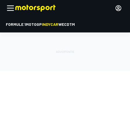
FORMULE 1
MOTOGP
INDYCAR
WEC
DTM