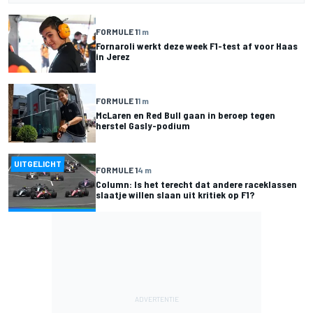
FORMULE 1
1 m
Fornaroli werkt deze week F1-test af voor Haas
in Jerez
FORMULE 1
1 m
McLaren en Red Bull gaan in beroep tegen
herstel Gasly-podium
UITGELICHT
FORMULE 1
4 m
Column: Is het terecht dat andere raceklassen
slaatje willen slaan uit kritiek op F1?