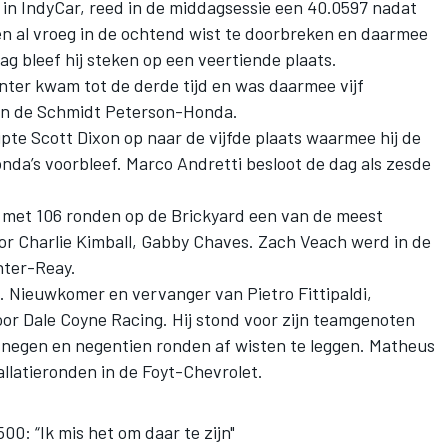
ef in IndyCar, reed in de middagsessie een 40.0597 nadat
n al vroeg in de ochtend wist te doorbreken en daarmee
ag bleef hij steken op een veertiende plaats.
ter kwam tot de derde tijd en was daarmee vijf
 in de Schmidt Peterson-Honda.
ipte Scott Dixon op naar de vijfde plaats waarmee hij de
nda’s voorbleef. Marco Andretti besloot de dag als zesde
met 106 ronden op de Brickyard een van de meest
oor Charlie Kimball, Gabby Chaves. Zach Veach werd in de
nter-Reay.
e. Nieuwkomer en vervanger van Pietro Fittipaldi,
oor Dale Coyne Racing. Hij stond voor zijn teamgenoten
 negen en negentien ronden af wisten te leggen. Matheus
allatieronden in de Foyt-Chevrolet.
00: “Ik mis het om daar te zijn"