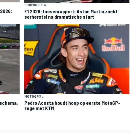
FORMULE 1
1 u
 2026:
F1 2026-tussenrapport: Aston Martin zoekt
eerherstel na dramatische start
MOTOGP
3 u
: schema,
Pedro Acosta houdt hoop op eerste MotoGP-
zege met KTM