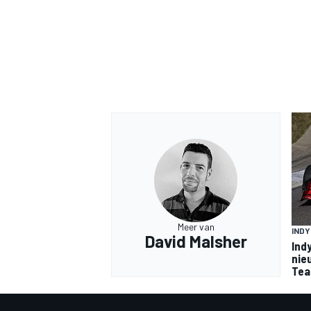
Meer van
IND
David Malsher
Ind
nie
Tea