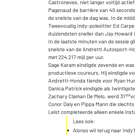
Castroneves, niet langer voltijd acti
Pagenaud de barrière van 40 seconde
de snelste van de dag was. In de midd
Tweevoudig Indy-polesitter Ed Carpen
duizendsten sneller dan Jay Howard
In de laatste minuten van de sessie gl
snelste van de Andretti Autosport-Ho
met 224.217 mijl per uur.
Sage Karam eindigde zevende en was 
productieve coureurs. Hij eindigde v
Andretti-Honda tiende voor Ryan Hu
Danica Patrick eindigde als twintigst
ste
Zachary Claman De Melo, werd 31
v
Conor Daly en Pippa Mann die slechts
Leist completeerde alleen enkele inst
Lees ook:
Alonso wil terug naar Indy 5