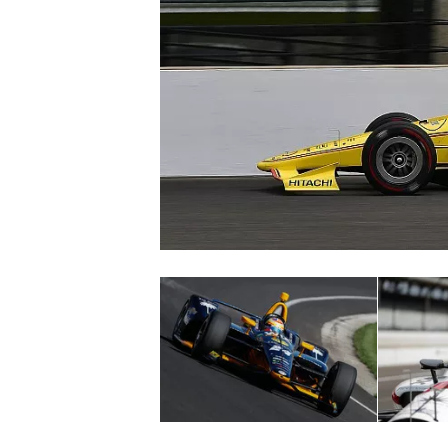
INDYCAR
WEC
DTM