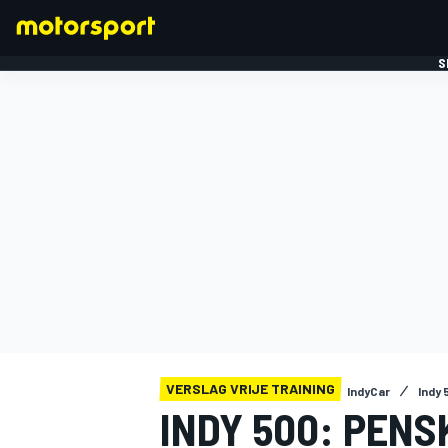
S
FORMULE 1
VERSLAG VRIJE TRAINING
IndyCar
Indy 
INDY 500: PENS