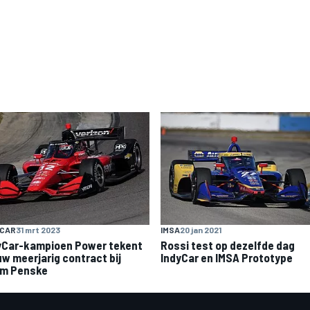
YCAR
31 mrt 2023
IMSA
20 jan 2021
yCar-kampioen Power tekent
Rossi test op dezelfde dag
uw meerjarig contract bij
IndyCar en IMSA Prototype
m Penske