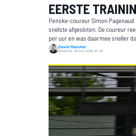
EERSTE TRAINI
Penske-coureur Simon Pagenaud he
snelste afgesloten. De coureur ree
per uur en was daarmee sneller da
David Malsher
Bewerkt:
16 mei 2018, 07:44
MOTOGP