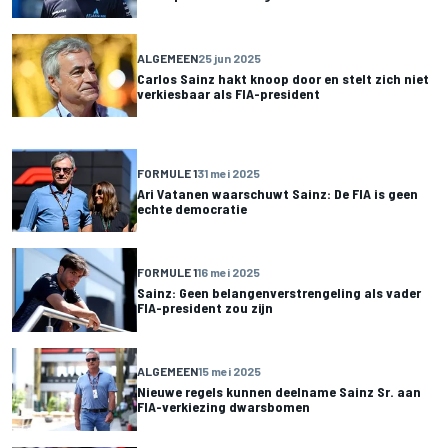
ALGEMEEN
25 jun 2025
Carlos Sainz hakt knoop door en stelt zich niet
verkiesbaar als FIA-president
FORMULE 1
31 mei 2025
Ari Vatanen waarschuwt Sainz: De FIA is geen
echte democratie
FORMULE 1
16 mei 2025
Sainz: Geen belangenverstrengeling als vader
FIA-president zou zijn
ALGEMEEN
15 mei 2025
Nieuwe regels kunnen deelname Sainz Sr. aan
FIA-verkiezing dwarsbomen