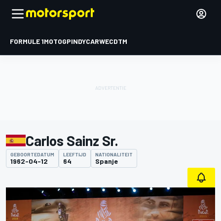
FORMULE 1
MOTOGP
INDYCAR
WEC
DTM
Carlos Sainz Sr.
GEBOORTEDATUM
LEEFTIJD
NATIONALITEIT
1962-04-12
64
Spanje