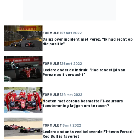
FORMULE 1
27 mrt 2022
Sainz over incident met Perez: "Ik had recht op
die positie"
FORMULE 1
26 mrt 2022
Leclerc onder de indruk: "Had rondetijd van
Perez nooit verwacht"
FORMULE 1
24 mrt 2022
Moeten met corona besmette F1-coureurs
toestemming krijgen om te racen?
FORMULE 1
18 mrt 2022
Leclerc ondanks veelbelovende F1-tests Ferrari:
Red Bull is favoriet