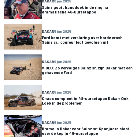
DAKAR
6 jan 2025
Sainz gooit handdoek in de ring na
dramatische 48-uursetappe
DAKAR
5 jan 2025
Ford komt met verklaring over harde crash
Sainz sr., coureur legt gevolgen uit
DAKAR
5 jan 2025
VIDEO: Zo vervolgde Sainz sr. zijn Dakar met een
gehavende Ford
DAKAR
5 jan 2025
Chaos compleet in 48-uursetappe Dakar: Ook
Loeb in de problemen
DAKAR
5 jan 2025
Drama in Dakar voor Sainz sr: Spanjaard slaat
over de kop in 48-uursetappe