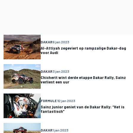
DAKAR
6 jan 2023
Al-Attiyah zegeviert op rampzalige Dakar-dag
voor Audi
DAKAR
3 jan 2023
Chicherit wint derde etappe Dakar Rally, Sainz
verliest een uur
FORMULE 1
2 jan 2023
Sainz junior geniet van de Dakar Rally: “Het is
fantastisch”
DAKAR
1 jan 2023