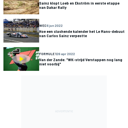
Sainz klopt Loeb en Ekström in eerste etappe
van Dakar Rally
WEC
6 jun 2022
Hoe een clashende kalender het Le Mans-debuut
van Carlos Sainz verpestte
FORMULE 1
26 apr 2022
Van der Zande: "WK-strijd Verstappen nog lang
niet voorbij"