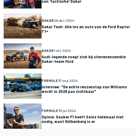
van 'tactische' Dakar
DAKAR
26 dec 2024
Dakar Tech: Alle ins en outs van de Ford Raptor
T1+
DAKAR
1 okt 2024
Audi-legende voegt zich bij sterrenensemble
Dakar-team Ford
FORMULE 1
7 sep 2024
Interview: "De echte reuzenstap van Williams
wordt in 2026 pas zichtbaar"
FORMULE 1
11 jul 2024
Opinie: Sauber F1 heeft Sainz helemaal niet
nodig, want Hülkenberg is er