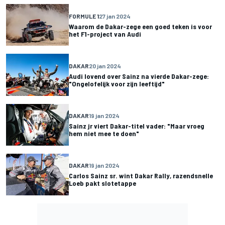
FORMULE 1
27 jan 2024
Waarom de Dakar-zege een goed teken is voor
het F1-project van Audi
DAKAR
20 jan 2024
Audi lovend over Sainz na vierde Dakar-zege:
"Ongelofelijk voor zijn leeftijd"
DAKAR
19 jan 2024
Sainz jr viert Dakar-titel vader: "Maar vroeg
hem niet mee te doen"
DAKAR
19 jan 2024
Carlos Sainz sr. wint Dakar Rally, razendsnelle
Loeb pakt slotetappe