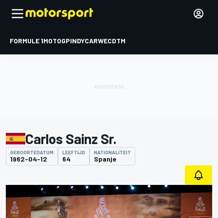
FORMULE 1
MOTOGP
INDYCAR
WEC
DTM
Carlos Sainz Sr.
GEBOORTEDATUM
LEEFTIJD
NATIONALITEIT
1962-04-12
64
Spanje