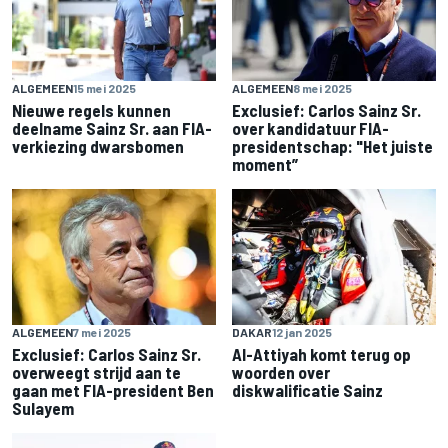
ALGEMEEN
15 mei 2025
ALGEMEEN
8 mei 2025
Nieuwe regels kunnen
Exclusief: Carlos Sainz Sr.
deelname Sainz Sr. aan FIA-
over kandidatuur FIA-
verkiezing dwarsbomen
presidentschap: "Het juiste
moment”
ALGEMEEN
7 mei 2025
DAKAR
12 jan 2025
Exclusief: Carlos Sainz Sr.
Al-Attiyah komt terug op
overweegt strijd aan te
woorden over
gaan met FIA-president Ben
diskwalificatie Sainz
Sulayem