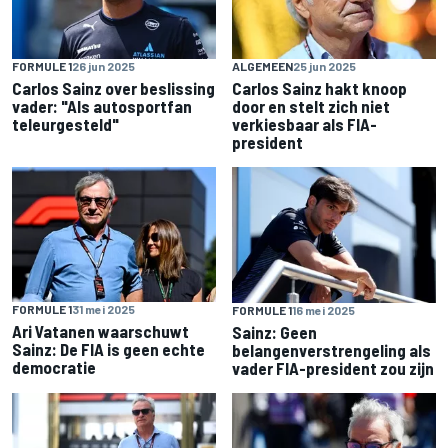
FORMULE 1
26 jun 2025
ALGEMEEN
25 jun 2025
Carlos Sainz over beslissing
Carlos Sainz hakt knoop
vader: "Als autosportfan
door en stelt zich niet
teleurgesteld"
verkiesbaar als FIA-
president
FORMULE 1
31 mei 2025
FORMULE 1
16 mei 2025
Ari Vatanen waarschuwt
Sainz: Geen
Sainz: De FIA is geen echte
belangenverstrengeling als
democratie
vader FIA-president zou zijn