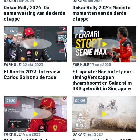
DAKAR
9 jan 2024
DAKAR
9 jan 2024
Dakar Rally 2024: De
Dakar Rally 2024: Mooiste
samenvatting van de derde
momenten van de derde
etappe
etappe
00:45
15:10
FORMULE 1
22 okt 2023
FORMULE 1
17 sep 2023
F1 Austin 2023: Interview
F1-update: Hoe safety car-
Carlos Sainz na de race
timing Verstappen
dwarsboomt en Sainz slim
DRS gebruikt in Singapore
01:20
04:26
FORMULE 1
4 jun 2023
DAKAR
11 jan 2023