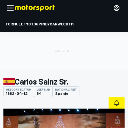
FORMULE 1
MOTOGP
INDYCAR
WEC
DTM
Carlos Sainz Sr.
GEBOORTEDATUM
LEEFTIJD
NATIONALITEIT
1962-04-12
64
Spanje