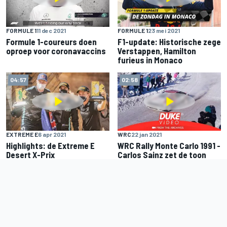
FORMULE 1
11 dec 2021
FORMULE 1
23 mei 2021
Formule 1-coureurs doen
F1-update: Historische zege
oproep voor coronavaccins
Verstappen, Hamilton
furieus in Monaco
04:57
02:58
EXTREME E
6 apr 2021
WRC
22 jan 2021
Highlights: de Extreme E
WRC Rally Monte Carlo 1991 -
Desert X-Prix
Carlos Sainz zet de toon