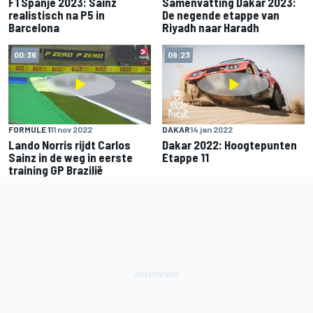
F1 Spanje 2023: Sainz
Samenvatting Dakar 2023:
realistisch na P5 in
De negende etappe van
Barcelona
Riyadh naar Haradh
00:36
09:23
FORMULE 1
11 nov 2022
DAKAR
14 jan 2022
Lando Norris rijdt Carlos
Dakar 2022: Hoogtepunten
Sainz in de weg in eerste
Etappe 11
training GP Brazilië