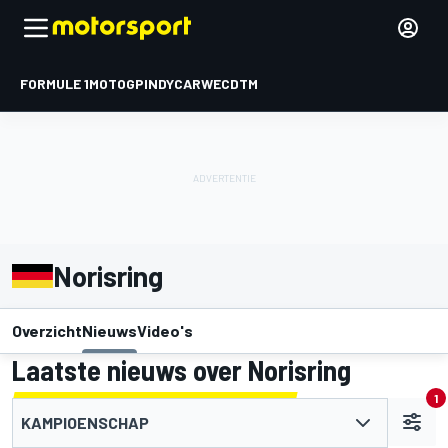
FORMULE 1
MOTOGP
INDYCAR
WEC
DTM
Norisring
Overzicht
Nieuws
Video's
Laatste nieuws over Norisring
1
KAMPIOENSCHAP