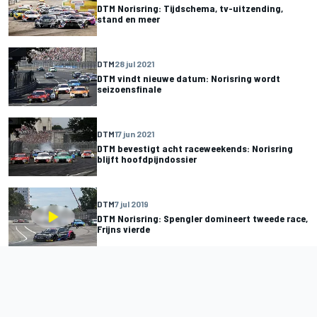
DTM Norisring: Tijdschema, tv-uitzending,
stand en meer
DTM
28 jul 2021
DTM vindt nieuwe datum: Norisring wordt
seizoensfinale
DTM
17 jun 2021
DTM bevestigt acht raceweekends: Norisring
blijft hoofdpijndossier
DTM
7 jul 2019
DTM Norisring: Spengler domineert tweede race,
Frijns vierde