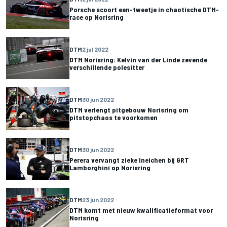
Porsche scoort een-tweetje in chaotische DTM-
race op Norisring
DTM
2 jul 2022
DTM Norisring: Kelvin van der Linde zevende
verschillende polesitter
DTM
30 jun 2022
DTM verlengt pitgebouw Norisring om
pitstopchaos te voorkomen
DTM
30 jun 2022
Perera vervangt zieke Ineichen bij GRT
Lamborghini op Norisring
DTM
23 jun 2022
DTM komt met nieuw kwalificatieformat voor
Norisring