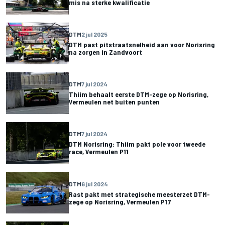
mis na sterke kwalificatie
DTM
2 jul 2025
DTM past pitstraatsnelheid aan voor Norisring
na zorgen in Zandvoort
DTM
7 jul 2024
Thiim behaalt eerste DTM-zege op Norisring,
Vermeulen net buiten punten
DTM
7 jul 2024
DTM Norisring: Thiim pakt pole voor tweede
race, Vermeulen P11
DTM
6 jul 2024
Rast pakt met strategische meesterzet DTM-
zege op Norisring, Vermeulen P17