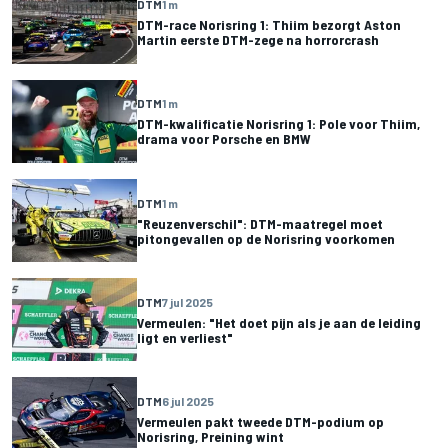
DTM
1 m
DTM-race Norisring 1: Thiim bezorgt Aston
Martin eerste DTM-zege na horrorcrash
DTM
1 m
DTM-kwalificatie Norisring 1: Pole voor Thiim,
drama voor Porsche en BMW
DTM
1 m
"Reuzenverschil": DTM-maatregel moet
pitongevallen op de Norisring voorkomen
DTM
7 jul 2025
Vermeulen: "Het doet pijn als je aan de leiding
ligt en verliest"
DTM
6 jul 2025
Vermeulen pakt tweede DTM-podium op
Norisring, Preining wint