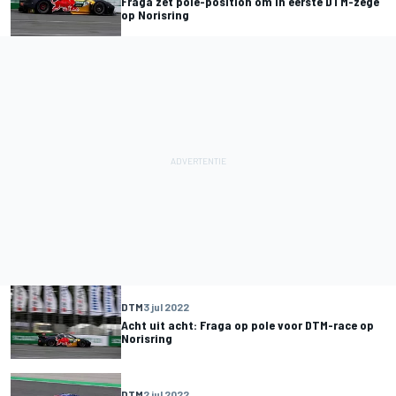
Fraga zet pole-position om in eerste DTM-zege
op Norisring
DTM
3 jul 2022
Acht uit acht: Fraga op pole voor DTM-race op
Norisring
DTM
2 jul 2022