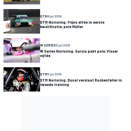
DTM
6 jul 2019
DTM Norisring: Frijns elfde in eerste
kwalificatie, pole Müller
W SERIES
6 jul 2019
W Series Norisring: Garcia pakt pole, Visser
vijfde
DTM
5 jul 2019
DTM Norisring: Duval verslaat Rockenfeller in
tweede training