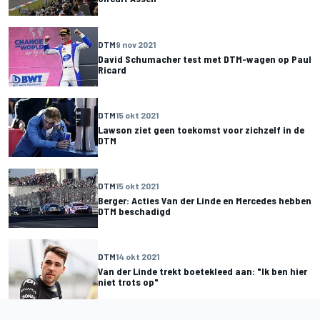
DTM
9 nov 2021
David Schumacher test met DTM-wagen op Paul
Ricard
DTM
15 okt 2021
Lawson ziet geen toekomst voor zichzelf in de
DTM
DTM
15 okt 2021
Berger: Acties Van der Linde en Mercedes hebben
DTM beschadigd
DTM
14 okt 2021
Van der Linde trekt boetekleed aan: "Ik ben hier
niet trots op"