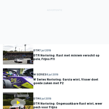
DTM
7 jul 2019
DTM Norisring: Rast met miniem verschil op
pole, Frijns P11
W SERIES
6 jul 2019
W Series Norisring: Garcia wint, Visser doet
goede zaken met P2
DTM
6 jul 2019
DTM Norisring: Ongenaakbare Rast wint, weer
pech voor Frijns