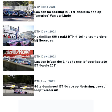
DTM
11 okt 2021
Lawson na botsing in DTM-finale kwaad op
“smerige” Van der Linde
DTM
10 okt 2021
Maximilian Götz pakt DTM-titel na teamorders
bij Mercedes
DTM
10 okt 2021
Lawson is Van der Linde te snel af voor laatste
DTM-pole 2021
DTM
9 okt 2021
Götz domineert DTM-race op Norisring, Lawson
loopt verder uit