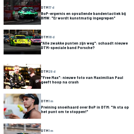
DTM
17 d
BoP-ergernis en opvallende bandentactiek bij
BMW: "Er wordt kunstmatig ingegrepen"
DTM
18 d
"Alle zwakke punten zijn weg": schaadt nieuwe
DTM-speciale band Porsche?
DTM
29 d
"Free Max": nieuwe foto van Maximilian Paul
geeft hoop na crash
DTM
1 m
Preining snoeihaard over BoP in DTM: "Ik sta op
het punt om te stoppen!"
DTM
1 m