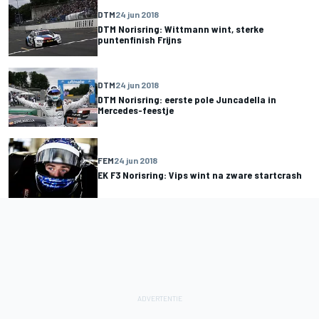
DTM
24 jun 2018
DTM Norisring: Wittmann wint, sterke
puntenfinish Frijns
DTM
24 jun 2018
DTM Norisring: eerste pole Juncadella in
Mercedes-feestje
FEM
24 jun 2018
EK F3 Norisring: Vips wint na zware startcrash