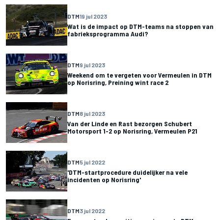
DTM
19 jul 2023
Wat is de impact op DTM-teams na stoppen van
fabrieksprogramma Audi?
DTM
9 jul 2023
Weekend om te vergeten voor Vermeulen in DTM
op Norisring, Preining wint race 2
DTM
8 jul 2023
Van der Linde en Rast bezorgen Schubert
Motorsport 1-2 op Norisring, Vermeulen P21
DTM
5 jul 2022
'DTM-startprocedure duidelijker na vele
incidenten op Norisring'
DTM
3 jul 2022