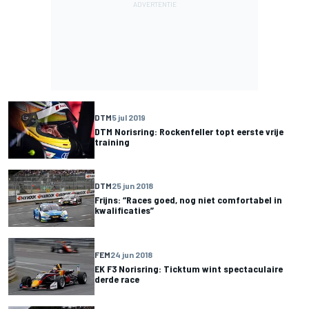
DTM
5 jul 2019
DTM Norisring: Rockenfeller topt eerste vrije
training
DTM
25 jun 2018
Frijns: “Races goed, nog niet comfortabel in
kwalificaties”
FEM
24 jun 2018
EK F3 Norisring: Ticktum wint spectaculaire
derde race