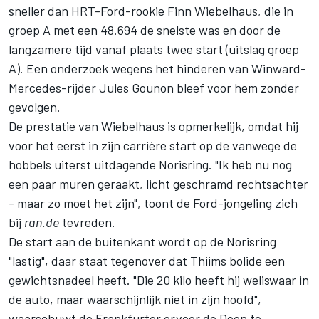
sneller dan HRT-Ford-rookie Finn Wiebelhaus, die in
groep A met een 48.694 de snelste was en door de
langzamere tijd vanaf plaats twee start (uitslag groep
A). Een onderzoek wegens het hinderen van Winward-
Mercedes-rijder
Jules Gounon
bleef voor hem zonder
gevolgen.
De prestatie van Wiebelhaus is opmerkelijk, omdat hij
voor het eerst in zijn carrière start op de vanwege de
hobbels uiterst uitdagende Norisring. "Ik heb nu nog
een paar muren geraakt, licht geschramd rechtsachter
- maar zo moet het zijn", toont de Ford-jongeling zich
bij
ran.de
tevreden.
De start aan de buitenkant wordt op de Norisring
"lastig", daar staat tegenover dat Thiims bolide een
gewichtsnadeel heeft. "Die 20 kilo heeft hij weliswaar in
de auto, maar waarschijnlijk niet in zijn hoofd",
waarschuwt de Frankfurter ervoor de Deen te