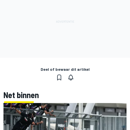
Deel of bewaar dit artikel
Net binnen