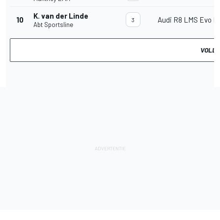
K. van der Linde
10
Audi R8 LMS Evo II
3
Abt Sportsline
VOLLE