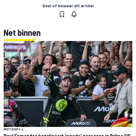
Deel of bewaar dit artikel
Net binnen
MOTOGP
9 u
Raul Fernandez kanaliseert 'woede' naar zege in Britse GP