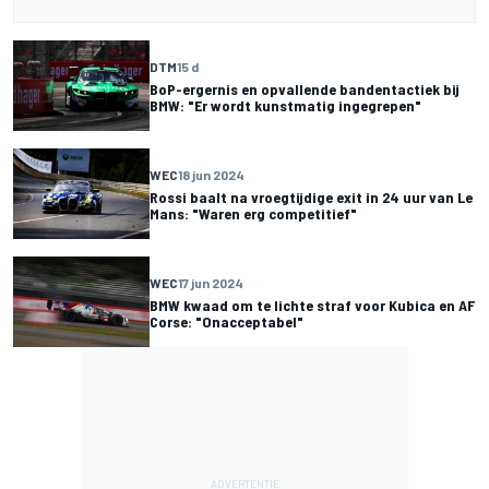
DTM
15 d
BoP-ergernis en opvallende bandentactiek bij
BMW: "Er wordt kunstmatig ingegrepen"
WEC
18 jun 2024
Rossi baalt na vroegtijdige exit in 24 uur van Le
Mans: "Waren erg competitief"
WEC
17 jun 2024
BMW kwaad om te lichte straf voor Kubica en AF
Corse: "Onacceptabel"