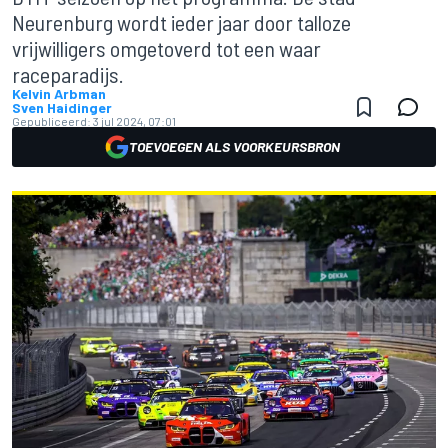
Neurenburg wordt ieder jaar door talloze
vrijwilligers omgetoverd tot een waar
raceparadijs.
Kelvin Arbman
Sven Haidinger
Gepubliceerd:
3 jul 2024, 07:01
TOEVOEGEN ALS VOORKEURSBRON