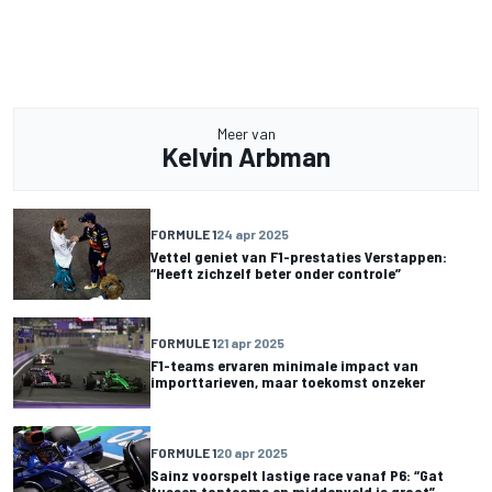
Meer van
Kelvin Arbman
FORMULE 1
24 apr 2025
Vettel geniet van F1-prestaties Verstappen:
“Heeft zichzelf beter onder controle”
FORMULE 1
21 apr 2025
F1-teams ervaren minimale impact van
importtarieven, maar toekomst onzeker
FORMULE 1
20 apr 2025
Sainz voorspelt lastige race vanaf P6: “Gat
tussen topteams en middenveld is groot”