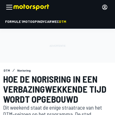
FORMULE 1
MOTOGP
INDYCAR
WEC
DTM
DTM
Norisring
HOE DE NORISRING IN EEN
VERBAZINGWEKKENDE TIJD
WORDT OPGEBOUWD
Dit weekend staat de enige straatrace van het
DTM-seizoen op het programma. De stad