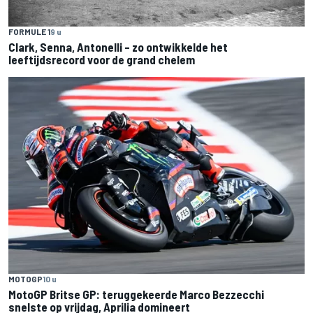
FORMULE 1
9 u
Clark, Senna, Antonelli – zo ontwikkelde het
leeftijdsrecord voor de grand chelem
MOTOGP
10 u
MotoGP Britse GP: teruggekeerde Marco Bezzecchi
snelste op vrijdag, Aprilia domineert