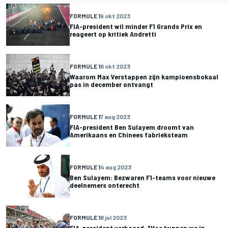
FORMULE 1
9 okt 2023
FIA-president wil minder F1 Grands Prix en
reageert op kritiek Andretti
FORMULE 1
8 okt 2023
Waarom Max Verstappen zijn kampioensbokaal
pas in december ontvangt
FORMULE 1
7 aug 2023
FIA-president Ben Sulayem droomt van
Amerikaans en Chinees fabrieksteam
FORMULE 1
4 aug 2023
Ben Sulayem: Bezwaren F1-teams voor nieuwe
deelnemers onterecht
FORMULE 1
8 jul 2023
FIA-president verbaasd: "Hoe kunnen we in