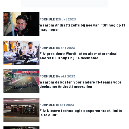
FORMULE 1
20 okt 2023
Waarom Andretti zelfs bij nee van FOM nog op F1
mag hopen
FORMULE 1
16 okt 2023
FIA-president: Wordt loten als motorendeal
Andretti uitblijft bij F1-deelname
FORMULE 1
14 okt 2023
Waarom de kosten voor andere F1-teams voor
deelname Andretti meevallen
FORMULE 1
11 okt 2023
FIA: Nieuwe technologie opsporen track limits
is te duur