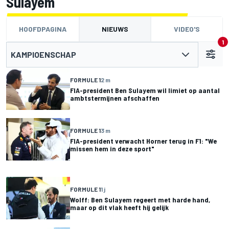
Sulayem
HOOFDPAGINA
NIEUWS
VIDEO'S
1
KAMPIOENSCHAP
FORMULE 1
2 m
FIA-president Ben Sulayem wil limiet op aantal
ambtstermijnen afschaffen
FORMULE 1
3 m
FIA-president verwacht Horner terug in F1: "We
missen hem in deze sport"
FORMULE 1
1 j
Wolff: Ben Sulayem regeert met harde hand,
maar op dit vlak heeft hij gelijk