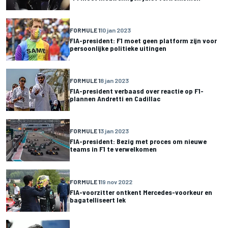
FORMULE 1
10 jan 2023
FIA-president: F1 moet geen platform zijn voor
persoonlijke politieke uitingen
FORMULE 1
8 jan 2023
FIA-president verbaasd over reactie op F1-
plannen Andretti en Cadillac
FORMULE 1
3 jan 2023
FIA-president: Bezig met proces om nieuwe
teams in F1 te verwelkomen
FORMULE 1
19 nov 2022
FIA-voorzitter ontkent Mercedes-voorkeur en
bagatelliseert lek