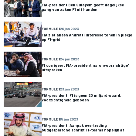
FIA-president Ben Sulayem geeft dagelijkse
gang van zaken F1 uit handen
FORMULE 1
26 jan 2023
FIA ziet alleen Andretti interesse tonen in plekje
op F1-grid
FORMULE 1
24 jan 2023
F1 corrigeert FIA-president na 'onvoorzichtige'
uitspraken
FORMULE 1
23 jan 2023
FIA-president: F1 is geen 20 miljard waard,
voorzichtigheid geboden
FORMULE 1
15 jan 2023
FIA-president: Aanpak overtreding
budgetplafond schrikt F1-teams hopelijk af