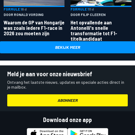
FORMULE 1
8 d
FORMULE 1
11 d
DOOR RONALD VORDING
DOOR FILIP CLEEREN
Waarom de GP van Hongarije
Het opvallende aan
was zoals iedere F1-race in
Antonelli's snelle
2026 zou moeten zijn
transformatie tot F1-
titelkandidaat
BEKIJK MEER
Meld je aan voor onze nieuwsbrief
Ontvang het laatste nieuws, updates en speciale acties direct in
je mailbox.
ABONNEER
Download onze app