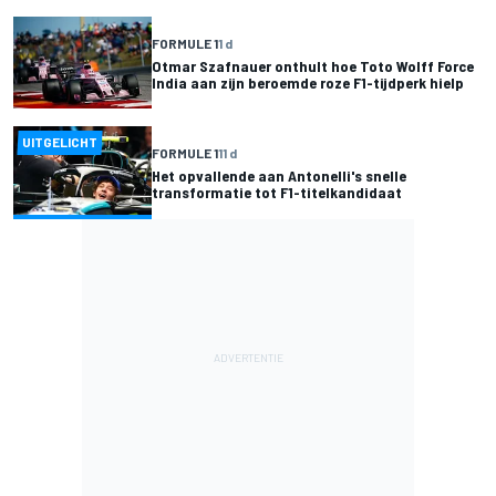
FORMULE 1
1 d
Otmar Szafnauer onthult hoe Toto Wolff Force
India aan zijn beroemde roze F1-tijdperk hielp
UITGELICHT
FORMULE 1
11 d
Het opvallende aan Antonelli's snelle
transformatie tot F1-titelkandidaat