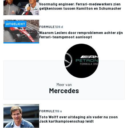
Voormalig engineer: Ferrari-medewerkers zien
gelijkenissen tussen Hamilton en Schumacher
UITGELICHT
FORMULE 1
28 d
Waarom Leclerc door remproblemen achter zijn
Ferrari-teamgenoot aanloopt
Meer van
Mercedes
FORMULE 1
19 u
Toto Wolff over uitdaging als vader nu zoon
Jack kartkampioenschap leidt