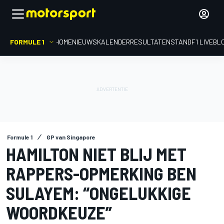
FORMULE 1
HOME
NIEUWS
KALENDER
RESULTATEN
STAND
F1 LIVEBL
Formule 1
GP van Singapore
HAMILTON NIET BLIJ MET
RAPPERS-OPMERKING BEN
SULAYEM: “ONGELUKKIGE
WOORDKEUZE”