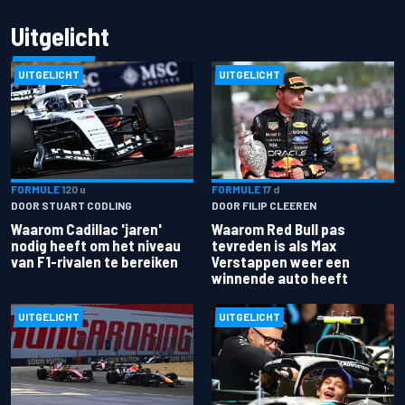
Uitgelicht
UITGELICHT
UITGELICHT
FORMULE 1
20 u
FORMULE 1
7 d
DOOR STUART CODLING
DOOR FILIP CLEEREN
Waarom Cadillac 'jaren'
Waarom Red Bull pas
nodig heeft om het niveau
tevreden is als Max
van F1-rivalen te bereiken
Verstappen weer een
winnende auto heeft
UITGELICHT
UITGELICHT