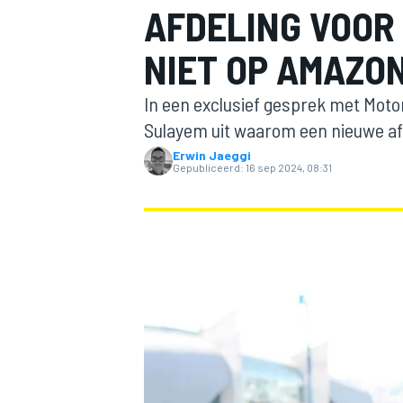
AFDELING VOOR 
NIET OP AMAZO
In een exclusief gesprek met Mo
Sulayem uit waarom een nieuwe afdel
Erwin Jaeggi
Gepubliceerd:
16 sep 2024, 08:31
MOTOGP