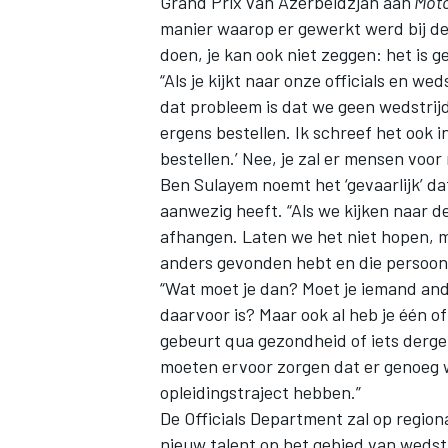
Grand Prix van Azerbeidzjan aan
Moto
manier waarop er gewerkt werd bij de 
doen, je kan ook niet zeggen: het is 
“Als je kijkt naar onze officials en w
dat probleem is dat we geen wedstrijd
ergens bestellen. Ik schreef het ook 
bestellen.’ Nee, je zal er mensen voor
Ben Sulayem noemt het ‘gevaarlijk’ dat
aanwezig heeft. “Als we kijken naar d
afhangen. Laten we het niet hopen, m
anders gevonden hebt en die persoon 
“Wat moet je dan? Moet je iemand and
daarvoor is? Maar ook al heb je één of
gebeurt qua gezondheid of iets dergel
moeten ervoor zorgen dat er genoeg w
opleidingstraject hebben.”
De Officials Department zal op region
nieuw talent op het gebied van wedstr