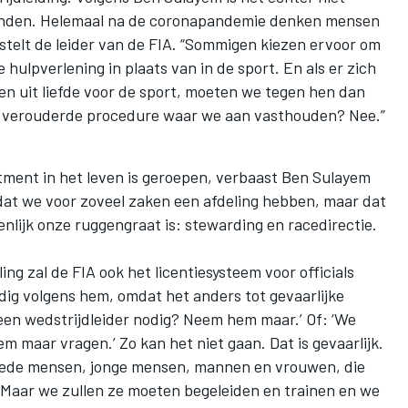
e vinden. Helemaal na de coronapandemie denken mensen
, stelt de leider van de FIA. “Sommigen kiezen ervoor om
de hulpverlening in plaats van in de sport. En als er zich
en uit liefde voor de sport, moeten we tegen hen dan
e verouderde procedure waar we aan vasthouden? Nee.”
rtment in het leven is geroepen, verbaast Ben Sulayem
dat we voor zoveel zaken een afdeling hebben, maar dat
enlijk onze ruggengraat is: stewarding en racedirectie.
ng zal de FIA ook het licentiesysteem voor officials
dig volgens hem, omdat het anders tot gevaarlijke
 een wedstrijdleider nodig? Neem hem maar.’ Of: ‘We
 maar vragen.’ Zo kan het niet gaan. Dat is gevaarlijk.
 goede mensen, jonge mensen, mannen en vrouwen, die
. Maar we zullen ze moeten begeleiden en trainen en we