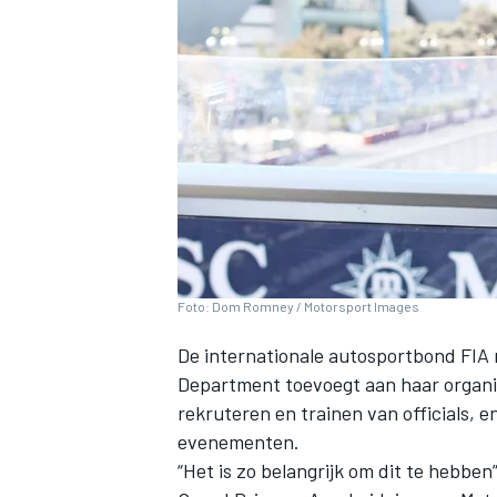
INDYCAR
Foto: Dom Romney / Motorsport Images
De internationale autosportbond FIA 
Department toevoegt aan haar organis
rekruteren en trainen van officials, 
WEC
DTM
evenementen.
“Het is zo belangrijk om dit te hebb