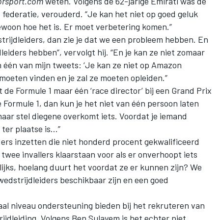
rsport.com
weten. Volgens de 62-jarige Emirati was de
federatie, verouderd. “Je kan het niet op goed geluk
gewoon hoe het is. Er moet verbetering komen.”
edstrijdleiders, dan zie je dat we een probleem hebben. En
leiders hebben”, vervolgt hij. “En je kan ze niet zomaar
in één van mijn tweets: ‘Je kan ze niet op Amazon
 moeten vinden en je zal ze moeten opleiden.”
 de Formule 1 maar één ‘race director’ bij een Grand Prix
e Formule 1, dan kun je het niet van één persoon laten
aar stel diegene overkomt iets. Voordat je iemand
ter plaatse is…”
ers inzetten die niet honderd procent gekwalificeerd
 twee invallers klaarstaan voor als er onverhoopt iets
ijks, hoelang duurt het voordat ze er kunnen zijn? We
edstrijdleiders beschikbaar zijn en een goed
aal niveau ondersteuning bieden bij het rekruteren van
ijdleiding. Volgens Ben Sulayem is het echter niet