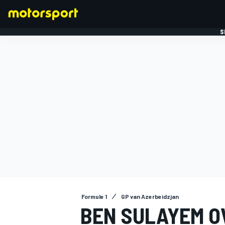
S
FORMULE 1
Formule 1
GP van Azerbeidzjan
BEN SULAYEM O