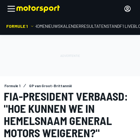
FORMULE 1
HOME
NIEUWS
KALENDER
RESULTATEN
STAND
F1 LIVEBL
Formule 1
GP van Groot-Brittannië
FIA-PRESIDENT VERBAASD:
"HOE KUNNEN WE IN
HEMELSNAAM GENERAL
MOTORS WEIGEREN?"