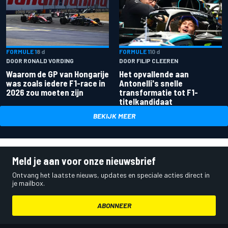
FORMULE 1
8 d
FORMULE 1
10 d
DOOR RONALD VORDING
DOOR FILIP CLEEREN
Waarom de GP van Hongarije
Het opvallende aan
was zoals iedere F1-race in
Antonelli's snelle
2026 zou moeten zijn
transformatie tot F1-
titelkandidaat
BEKIJK MEER
Meld je aan voor onze nieuwsbrief
Ontvang het laatste nieuws, updates en speciale acties direct in
je mailbox.
ABONNEER