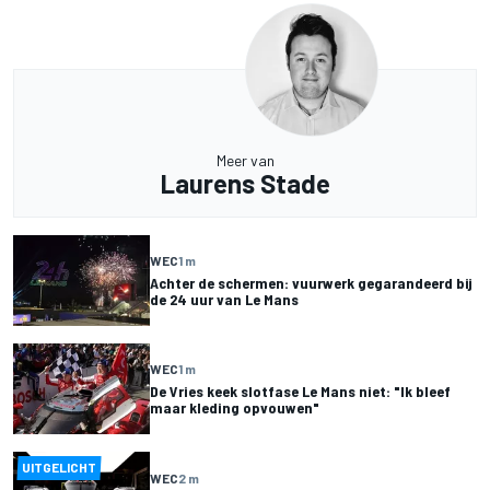
Meer van
Laurens Stade
WEC
1 m
Achter de schermen: vuurwerk gegarandeerd bij
de 24 uur van Le Mans
WEC
1 m
De Vries keek slotfase Le Mans niet: "Ik bleef
maar kleding opvouwen"
UITGELICHT
WEC
2 m