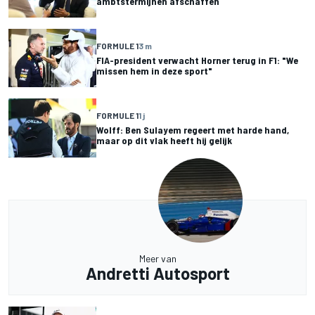
ambtstermijnen afschaffen
FORMULE 1
3 m
FIA-president verwacht Horner terug in F1: "We
missen hem in deze sport"
FORMULE 1
1 j
Wolff: Ben Sulayem regeert met harde hand,
maar op dit vlak heeft hij gelijk
Meer van
Andretti Autosport