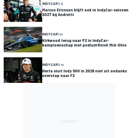
INDYCAR
2 d
Marcus Ericsson blijft ook in IndyCar-seizoen
2027 bij Andretti
INDYCAR
1 m
Kirkwood terug naar P2 in IndyCar-
kampioenschap met podiumfinish Mid-Ohio
INDYCAR
9 m
Herta sluit Indy 500 in 2026 niet uit ondanks
overstap naar F2