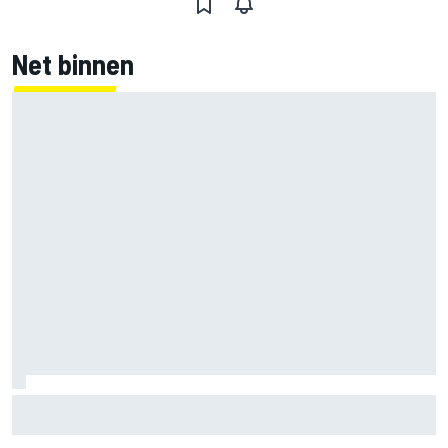
Net binnen
Mika Hakkinen waarschuwt McLaren: haal Max Verstappen
niet binnen