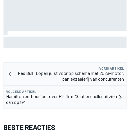
Waarom Cadillac 'jaren' nodig heeft om het niveau van F1-
rivalen te bereiken
VORIG ARTIKEL
Red Bull: Lopen juist voor op schema met 2026-motor,
paniekzaaierij van concurrenten
VOLGEND ARTIKEL
Hamilton enthousiast over F1-film: "Gaat er sneller uitzien
dan op tv"
BESTE REACTIES