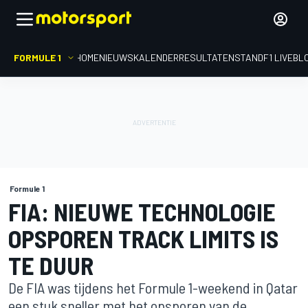
FORMULE 1
HOME
NIEUWS
KALENDER
RESULTATEN
STAND
F1 LIVEBL
Formule 1
FIA: NIEUWE TECHNOLOGIE
OPSPOREN TRACK LIMITS IS
TE DUUR
De FIA was tijdens het Formule 1-weekend in Qatar
een stuk sneller met het opsporen van de