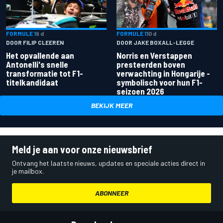
FORMULE 1
9 d
FORMULE 1
10 d
DOOR FILIP CLEEREN
DOOR JAKE BOXALL-LEGGE
Het opvallende aan
Norris en Verstappen
Antonelli's snelle
presteerden boven
transformatie tot F1-
verwachting in Hongarije -
titelkandidaat
symbolisch voor hun F1-
seizoen 2026
BEKIJK MEER
Meld je aan voor onze nieuwsbrief
Ontvang het laatste nieuws, updates en speciale acties direct in
je mailbox.
ABONNEER