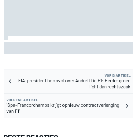
MotoGP Grand Prix van Groot-Brittannië 2026: tijden,
uitzending en meer
VORIG ARTIKEL
FIA-president hoopvol over Andretti in F1: Eerder groen
licht dan rechtszaak
VOLGEND ARTIKEL
'Spa-Francorchamps krijgt opnieuw contractverlenging
van F1'