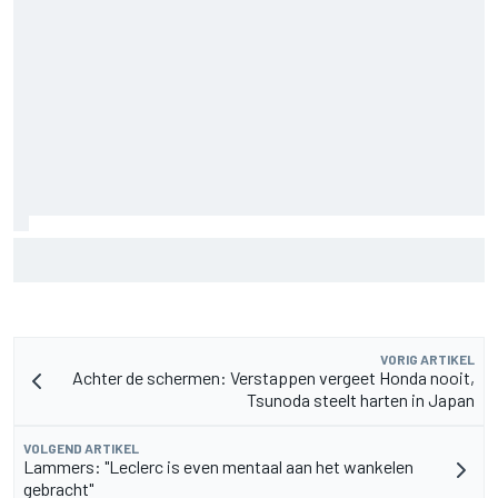
F2-talent Rafael Camara reageert op Haas F1-geruchten
voor 2027
VORIG ARTIKEL
Achter de schermen: Verstappen vergeet Honda nooit,
Tsunoda steelt harten in Japan
VOLGEND ARTIKEL
Lammers: "Leclerc is even mentaal aan het wankelen
gebracht"