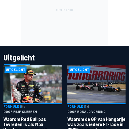
Uitgelicht
UITGELICHT
UITGELICHT
FORMULE 1
6 d
FORMULE 1
7 d
DOOR FILIP CLEEREN
DOOR RONALD VORDING
Waarom Red Bull pas
Waarom de GP van Hongarije
tevreden is als Max
was zoals iedere F1-race in