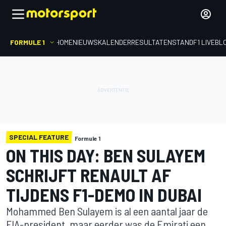
FORMULE 1
HOME
NIEUWS
KALENDER
RESULTATEN
STAND
F1 LIVEBL
SPECIAL FEATURE
Formule 1
ON THIS DAY: BEN SULAYEM
SCHRIJFT RENAULT AF
TIJDENS F1-DEMO IN DUBAI
Mohammed Ben Sulayem is al een aantal jaar de
FIA-president, maar eerder was de Emirati een