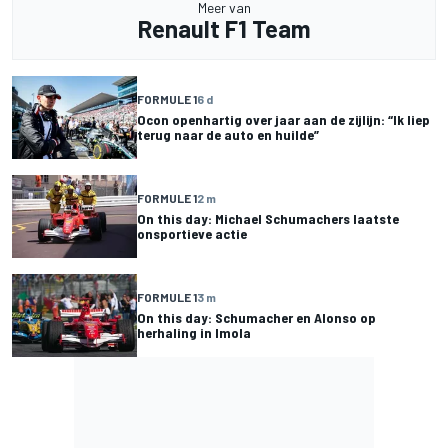
Meer van
Renault F1 Team
FORMULE 1
6 d
Ocon openhartig over jaar aan de zijlijn: “Ik liep
terug naar de auto en huilde”
FORMULE 1
2 m
On this day: Michael Schumachers laatste
onsportieve actie
FORMULE 1
3 m
On this day: Schumacher en Alonso op
herhaling in Imola