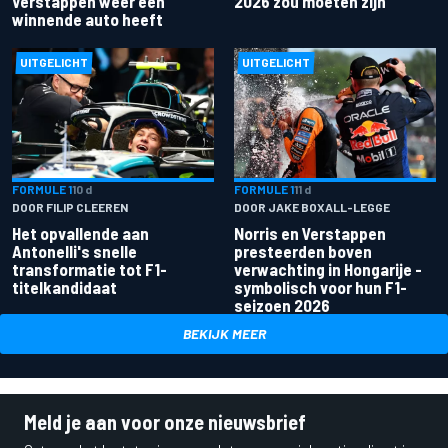
Verstappen weer een
2026 zou moeten zijn
winnende auto heeft
UITGELICHT
UITGELICHT
FORMULE 1
10 d
FORMULE 1
11 d
DOOR FILIP CLEEREN
DOOR JAKE BOXALL-LEGGE
Het opvallende aan
Norris en Verstappen
Antonelli's snelle
presteerden boven
transformatie tot F1-
verwachting in Hongarije -
titelkandidaat
symbolisch voor hun F1-
seizoen 2026
BEKIJK MEER
Meld je aan voor onze nieuwsbrief